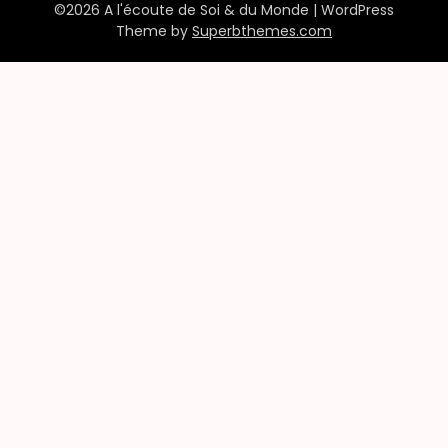
©2026 A l'écoute de Soi & du Monde
| WordPress
Theme by
Superbthemes.com